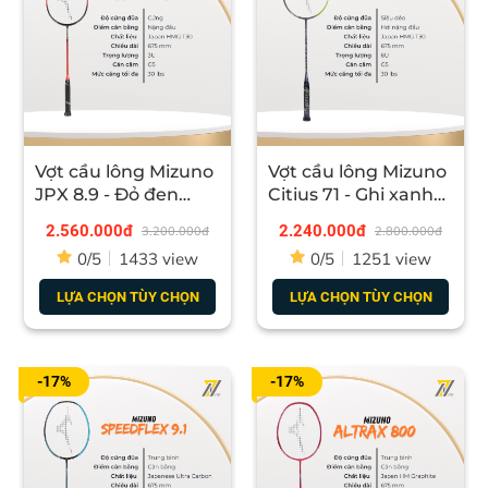
Vợt cầu lông Mizuno
Vợt cầu lông Mizuno
JPX 8.9 - Đỏ đen
Citius 71 - Ghi xanh
cam chính hãng
chính hãng
2.560.000đ
2.240.000đ
3.200.000đ
2.800.000đ
0/5
1433 view
0/5
1251 view
LỰA CHỌN TÙY CHỌN
LỰA CHỌN TÙY CHỌN
-17%
-17%
Với những công nghệ tiên tiến nhất 2025, vợt cầu lông
Lining Halbertec 3000 hứa hẹn sẽ là siêu phẩm cực
HOT trong thời gian sắp tới với thiết kế đẹp mắt, khả
năng chơi toàn diện, mạnh mẽ và tốc độ. Ngoài ra người