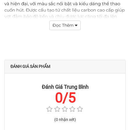
và hiện đại, với màu sắc nổi bật và kiểu dáng thể thao
cuốn hút. Được cấu tạo từ chất liệu carbon cao cấp giúp
vợt đảm bảo độ bền và chịu được lực căng tối đa lên
đến 28 lbs, kết hợp với công nghệ giúp cải thiện điểm
Đọc Thêm
uốn trên trục vợt, làm trục vợt mỏng hỗ trợ những cú
đập có độ chính xác hơn và linh hoạt hơn.
ĐÁNH GIÁ SẢN PHẨM
Đánh Giá Trung Bình
0/5
(0 nhận xét)