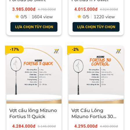
3.985.000đ
4.015.000đ
4.788.000đ
4.824.000đ
0/5
1604 view
0/5
1220 view
LỰA CHỌN TÙY CHỌN
LỰA CHỌN TÙY CHỌN
- High Modulus Graphite
: Lining Halbertec 3000 sử
dụng chất liệu carbon cao cấp với độ bền bỉ và độ cứng
cáp vượt trội, cho khung và thân vợt chịu được lực tốt
-17%
-2%
hơn, không dễ xước hay gãy khi gặp va chạm cho vợt
khả năng chịu lực căng tối đa lên tới 28lbs.
Vợt cầu lông Mizuno
Vợt Cầu Lông
Fortius 11 Quick
Mizuno Fortius 30
Control - Đen xanh
4.284.000đ
4.295.000đ
5.146.000đ
4.400.000đ
chính hãng