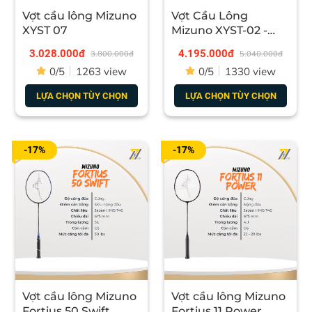
chấn mật độ cao giúp cải thiện tối đa hiệu suất tăng
Vợt cầu lông Mizuno
Vợt Cầu Lông
cường tốc độ linh hoạt cho tấn công
XYST 07
Mizuno XYST-02 -
Xám xanh chính
3.028.000đ
4.195.000đ
3.800.000đ
5.040.000đ
hãng
0/5
1263 view
0/5
1330 view
LỰA CHỌN TÙY CHỌN
LỰA CHỌN TÙY CHỌN
-17%
-17%
Vợt cầu lông Mizuno
Vợt cầu lông Mizuno
Fortius 50 Swift
Fortius 11 Power