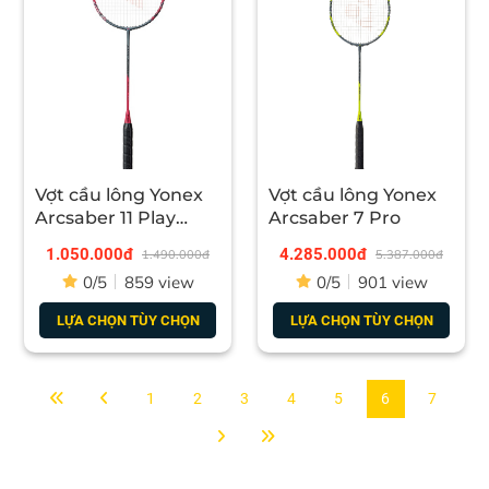
Vợt cầu lông Yonex
Vợt cầu lông Yonex
Arcsaber 11 Play
Arcsaber 7 Pro
chính hãng
1.050.000đ
4.285.000đ
1.490.000đ
5.387.000đ
0/5
859 view
0/5
901 view
LỰA CHỌN TÙY CHỌN
LỰA CHỌN TÙY CHỌN
1
2
3
4
5
6
7