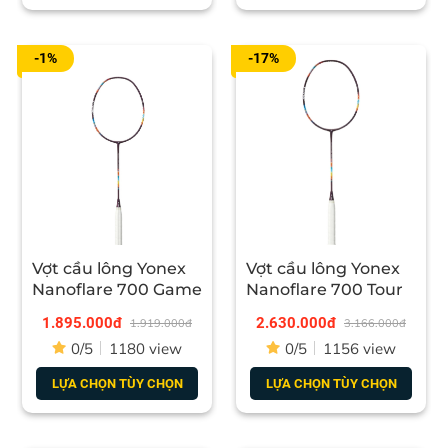
-1%
-17%
Vợt cầu lông Yonex
Vợt cầu lông Yonex
Nanoflare 700 Game
Nanoflare 700 Tour
1.895.000đ
2.630.000đ
1.919.000đ
3.166.000đ
0/5
1180 view
0/5
1156 view
- MAXIZONE FACE
: Hình dạng khuôn mặt đã được sửa
LỰA CHỌN TÙY CHỌN
LỰA CHỌN TÙY CHỌN
đổi cơ bản để mở rộng vùng điểm ngọt.
- ENERZY FRAME:
Lực đẩy cao được tạo ra bởi sự uốn