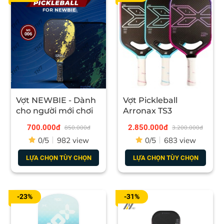
Vợt NEWBIE - Dành
Vợt Pickleball
cho người mới chơi
Arronax TS3
700.000đ
2.850.000đ
850.000đ
3.200.000đ
0/5
982 view
0/5
683 view
LỰA CHỌN TÙY CHỌN
LỰA CHỌN TÙY CHỌN
-23%
-31%