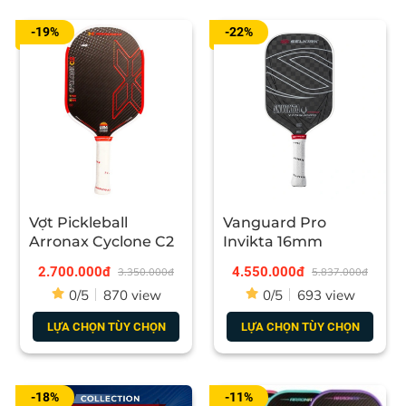
- Chu vi tay cầm: 4.125 inch
-19%
-22%
3. Đối tượng phù hợp với Vợt
Pickleball Lining Hyperpower
80S 14mm
- Vợt Pickleball Lining Hyperpower 80S 14mm phù hợp
với lối đánh tấn công uy lực và tốc độ.
- Thích hợp cho những người có lực cổ tay ổn, trình độ
Vợt Pickleball
Vanguard Pro
từ trung bình trở lên.
Arronax Cyclone C2
Invikta 16mm
2.700.000đ
4.550.000đ
3.350.000đ
5.837.000đ
0/5
870 view
0/5
693 view
LỰA CHỌN TÙY CHỌN
LỰA CHỌN TÙY CHỌN
-18%
-11%