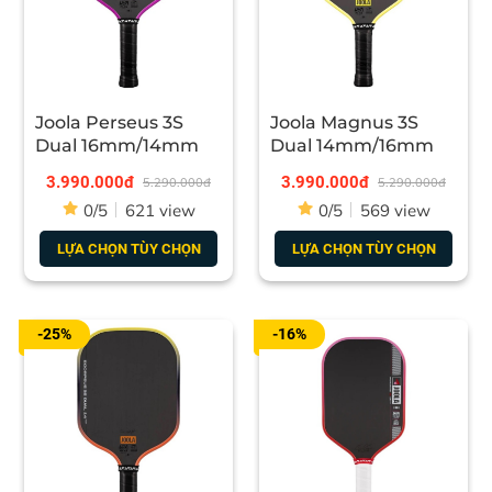
Joola Perseus 3S
Joola Magnus 3S
Dual 16mm/14mm
Dual 14mm/16mm
3.990.000đ
3.990.000đ
5.290.000đ
5.290.000đ
0/5
621 view
0/5
569 view
LỰA CHỌN TÙY CHỌN
LỰA CHỌN TÙY CHỌN
-25%
-16%