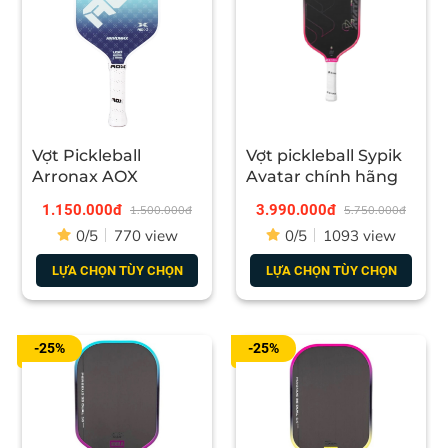
Vợt Pickleball
Vợt pickleball Sypik
Arronax AOX
Avatar chính hãng
1.150.000đ
3.990.000đ
1.500.000đ
5.750.000đ
0/5
770 view
0/5
1093 view
LỰA CHỌN TÙY CHỌN
LỰA CHỌN TÙY CHỌN
-25%
-25%