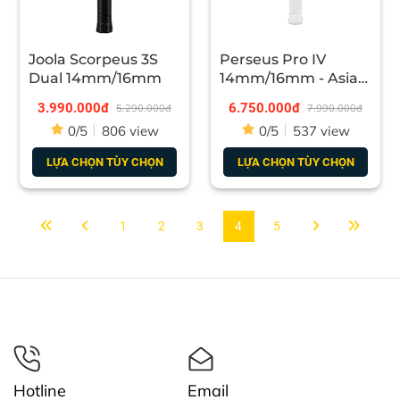
Joola Scorpeus 3S
Perseus Pro IV
Dual 14mm/16mm
14mm/16mm - Asia
Colorway
3.990.000đ
6.750.000đ
5.290.000đ
7.990.000đ
0/5
806 view
0/5
537 view
LỰA CHỌN TÙY CHỌN
LỰA CHỌN TÙY CHỌN
1
2
3
4
5
Hotline
Email