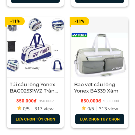
-11%
-11%
Túi cầu lông Yonex
Bao vợt cầu lông
BAG02531WZ Trắng
Yonex BA339 Xám
Tím
850.000đ
850.000đ
950.000đ
950.000đ
0/5
317 view
0/5
313 view
LỰA CHỌN TÙY CHỌN
LỰA CHỌN TÙY CHỌN