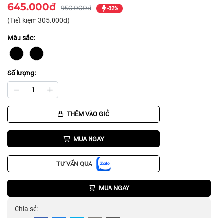
645.000đ
950.000đ
-32%
(Tiết kiệm 305.000đ)
Màu sắc:
Số lượng:
THÊM VÀO GIỎ
MUA NGAY
TƯ VẤN QUA
MUA NGAY
Chia sẻ: