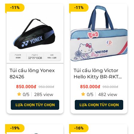
-11%
-11%
Túi cầu lông Yonex
Túi cầu lông Victor
82426
Hello Kitty BR-RKT
AF - Trắng Xanh
850.000đ
850.000đ
950.000đ
950.000đ
0/5
285 view
0/5
482 view
LỰA CHỌN TÙY CHỌN
LỰA CHỌN TÙY CHỌN
-19%
-16%