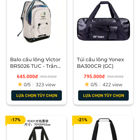
Balo cầu lông Victor
Túi cầu lông Yonex
BR5026 TUC - Trắng
BA300CR (GC)
(GC)
645.000đ
795.000đ
800.000đ
950.000đ
0/5
323 view
0/5
422 view
LỰA CHỌN TÙY CHỌN
LỰA CHỌN TÙY CHỌN
-17%
-21%