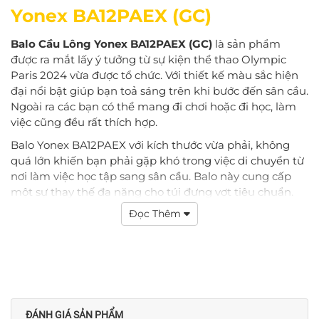
Yonex BA12PAEX (GC)
Balo Cầu Lông Yonex BA12PAEX (GC)
là sản phẩm
được ra mắt lấy ý tưởng từ sự kiện thể thao Olympic
Paris 2024 vừa được tổ chức. Với thiết kế màu sắc hiện
đại nổi bật giúp bạn toả sáng trên khi bước đến sân cầu.
Ngoài ra các bạn có thể mang đi chơi hoặc đi học, làm
việc cũng đều rất thích hợp.
Balo Yonex BA12PAEX với kích thước vừa phải, không
quá lớn khiến bạn phải gặp khó trong việc di chuyển từ
nơi làm việc học tập sang sân cầu. Balo này cung cấp
một sự thay thế đa năng cho túi đựng vợt tiêu chuẩn.
Có thể chứa tối đa 2 vợt và có thêm không gian cho các
Đọc Thêm
vật dụng cá nhân, bao gồm cả ngăn đựng giày.
ĐÁNH GIÁ SẢN PHẨM