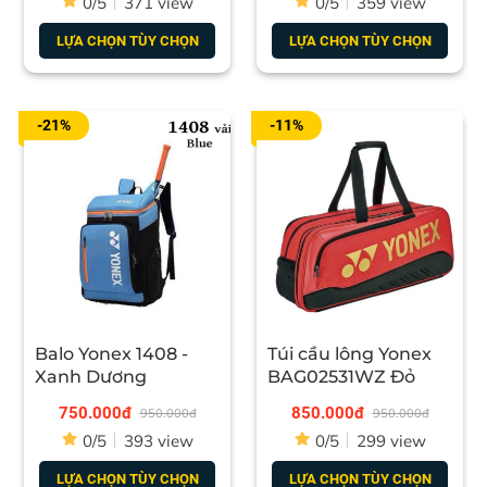
0/5
371 view
0/5
359 view
cho vai. Khóa kéo YKK mượt mà và chắc chắn.
- Thiết kế chiếc Balo Yonex BA12PAEX được điều chỉnh
LỰA CHỌN TÙY CHỌN
LỰA CHỌN TÙY CHỌN
rất tốt tăng tính linh hoạt giữa các ngăn.
- Ngoài ra, ngoài đi đánh cầu lông có thể dùng để đi
chơi, đi du lịch với bạn bè cũng rất tiện lợi, đảm bảo
-21%
-11%
chiếc balo kết hợp với bạn trông rất hiện đại, nổi bật.
- Đặc biệt, ngăn đựng giày được thiết kế riêng biệt bảo
vệ đôi giày theo cách thuận tiện và gọn gàng.
Balo Yonex 1408 -
Túi cầu lông Yonex
Xanh Dương
BAG02531WZ Đỏ
750.000đ
850.000đ
950.000đ
950.000đ
0/5
393 view
0/5
299 view
LỰA CHỌN TÙY CHỌN
LỰA CHỌN TÙY CHỌN