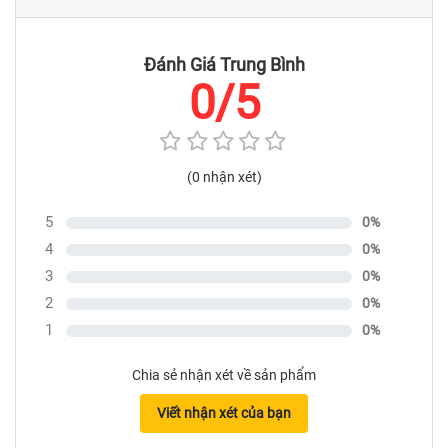
Đánh Giá Trung Bình
0/5
(0 nhận xét)
5
0%
4
0%
3
0%
2
0%
1
0%
Balo Cầu Lông Yonex BA12PAEX (GC) - Xanh than
Chia sẻ nhận xét về sản phẩm
2. Thông số chi tiết của Balo
Viết nhận xét của bạn
Cầu Lông Yonex BA12PAEX (GC)