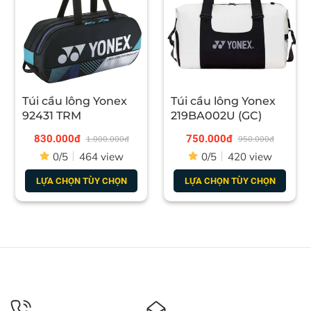
Túi cầu lông Yonex
Túi cầu lông Yonex
92431 TRM
219BA002U (GC)
830.000đ
750.000đ
1.000.000đ
950.000đ
0/5
464 view
0/5
420 view
LỰA CHỌN TÙY CHỌN
LỰA CHỌN TÙY CHỌN