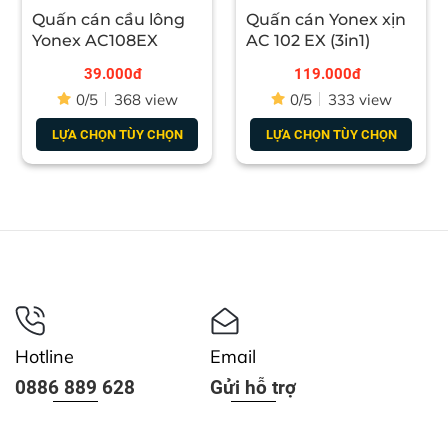
Quấn cán cầu lông
Quấn cán Yonex xịn
Yonex AC108EX
AC 102 EX (3in1)
39.000đ
119.000đ
0/5
368 view
0/5
333 view
LỰA CHỌN TÙY CHỌN
LỰA CHỌN TÙY CHỌN
Hotline
Email
0886 889 628
Gửi hỗ trợ