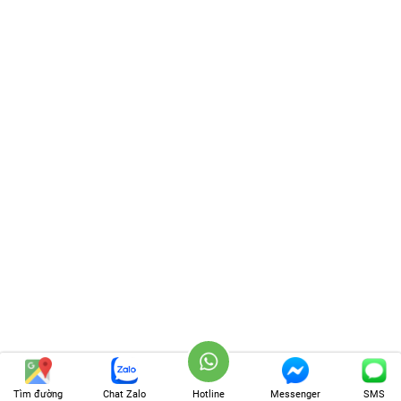
Tìm đường
Tìm đường
Chat Zalo
Chat Zalo
Hotline
Hotline
Messenger
Messenger
SMS
SMS