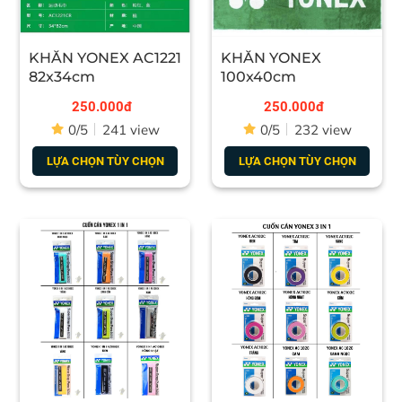
KHĂN YONEX AC1221
KHĂN YONEX
82x34cm
100x40cm
250.000đ
250.000đ
0/5
241 view
0/5
232 view
LỰA CHỌN TÙY CHỌN
LỰA CHỌN TÙY CHỌN