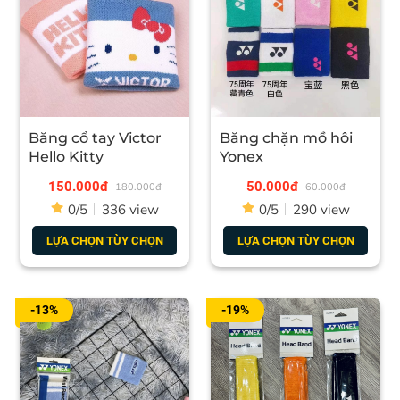
Băng cổ tay Victor
Băng chặn mồ hôi
Hello Kitty
Yonex
150.000đ
50.000đ
180.000đ
60.000đ
0/5
336 view
0/5
290 view
LỰA CHỌN TÙY CHỌN
LỰA CHỌN TÙY CHỌN
-13%
-19%