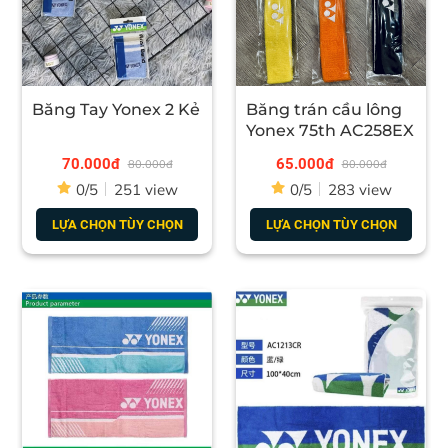
Băng Tay Yonex 2 Kẻ
Băng trán cầu lông
Yonex 75th AC258EX
70.000đ
65.000đ
80.000đ
80.000đ
0/5
251 view
0/5
283 view
LỰA CHỌN TÙY CHỌN
LỰA CHỌN TÙY CHỌN