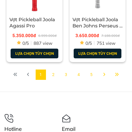
Vợt Pickleball Joola
Vợt Pickleball Joola
Agassi Pro
Ben Johns Perseus 3
16mm
5.350.000đ
3.650.000đ
6.999.000đ
7.188.000đ
0/5
887 view
0/5
751 view
LỰA CHỌN TÙY CHỌN
LỰA CHỌN TÙY CHỌN
1
2
3
4
5
Hotline
Email