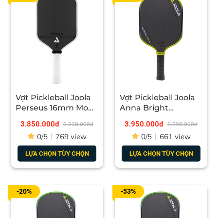
Vợt Pickleball Joola
Vợt Pickleball Joola
Perseus 16mm Mod
Anna Bright
TA-15 Pro Player
Scorpeus 3S
3.850.000đ
3.950.000đ
8.338.000đ
8.398.000đ
Edition
0/5
769 view
0/5
661 view
LỰA CHỌN TÙY CHỌN
LỰA CHỌN TÙY CHỌN
-20%
-53%