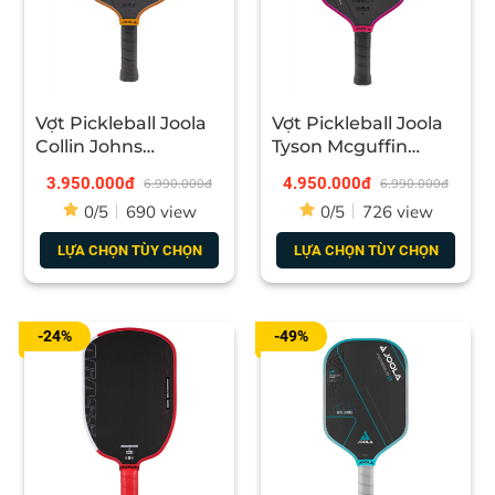
Vợt Pickleball Joola
Vợt Pickleball Joola
Collin Johns
Tyson Mcguffin
Scorpeus 3S 16mm
Magnus 3S 14mm
3.950.000đ
4.950.000đ
6.990.000đ
6.990.000đ
0/5
690 view
0/5
726 view
LỰA CHỌN TÙY CHỌN
LỰA CHỌN TÙY CHỌN
-24%
-49%