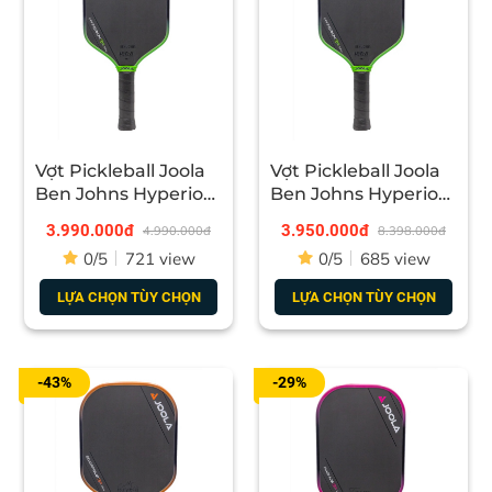
Vợt Pickleball Joola
Vợt Pickleball Joola
Ben Johns Hyperion
Ben Johns Hyperion
3S 16mm
3S 14mm
3.990.000đ
3.950.000đ
4.990.000đ
8.398.000đ
0/5
721 view
0/5
685 view
LỰA CHỌN TÙY CHỌN
LỰA CHỌN TÙY CHỌN
-43%
-29%