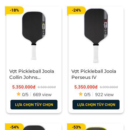
- Chu vi tay cầm: 4.25 inch
-18%
-24%
3. Đối tượng phù hợp với Vợt
Pickleball Lining Hyperspeed
800S 14mm
- Vợt Pickleball Lining Hyperspeed 800S 14mm phù hợp
với lối đánh tấn công tốc độ và linh hoạt.
- Thích hợp cho những người có lực cổ tay chưa được
Vợt Pickleball Joola
Vợt Pickleball Joola
tốt, đặc biệt là những người mới chơi có thể sử dụng
Collin Johns
Perseus IV
được.
Scorpeus Pro 4
5.350.000đ
5.350.000đ
6.500.000đ
6.999.000đ
0/5
669 view
0/5
922 view
LỰA CHỌN TÙY CHỌN
LỰA CHỌN TÙY CHỌN
-54%
-53%